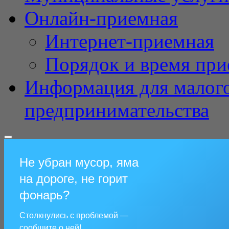
Онлайн-приемная
Интернет-приемная
Порядок и время при
Информация для малого
предпринимательства
Не убран мусор, яма
на дороге, не горит
фонарь?
Столкнулись с проблемой —
сообщите о ней!