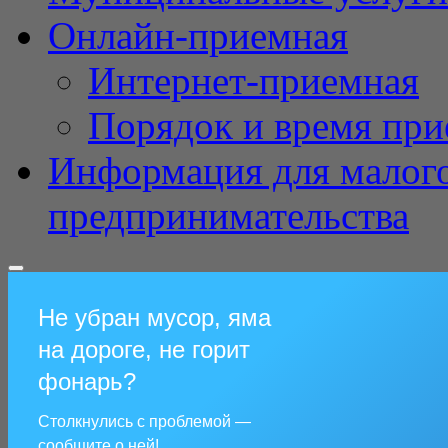
Онлайн-приемная
Интернет-приемная
Порядок и время при
Информация для малого
предпринимательства
Не убран мусор, яма
на дороге, не горит
фонарь?
Столкнулись с проблемой —
сообщите о ней!