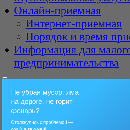
Онлайн-приемная
Интернет-приемная
Порядок и время при
Информация для малого
предпринимательства
Не убран мусор, яма
на дороге, не горит
фонарь?
Столкнулись с проблемой —
сообщите о ней!