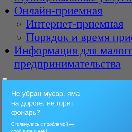
Онлайн-приемная
Интернет-приемная
Порядок и время при
Информация для малого
предпринимательства
Не убран мусор, яма
на дороге, не горит
фонарь?
Столкнулись с проблемой —
сообщите о ней!