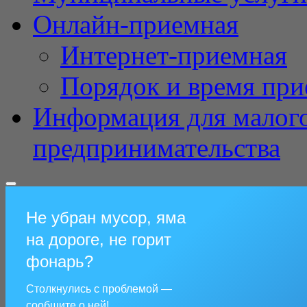
Онлайн-приемная
Интернет-приемная
Порядок и время при
Информация для малого
предпринимательства
Не убран мусор, яма
на дороге, не горит
фонарь?
Столкнулись с проблемой —
сообщите о ней!