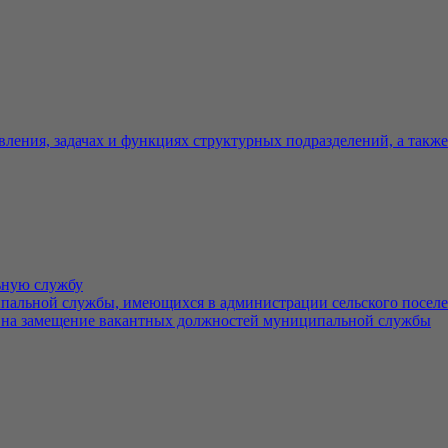
вления, задачах и функциях структурных подразделений, а такж
ьную службу
льной службы, имеющихся в администрации сельского поселе
 на замещение вакантных должностей муниципальной службы