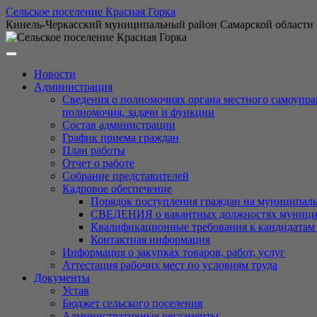
Перейти
Сельское поселение Красная Горка
к
Кинель-Черкасский муниципальный район Самарской области
содержимому
Новости
Администрация
Сведения о полномочиях органа местного самоупра
полномочия, задачи и функции
Состав администрации
График приема граждан
План работы
Отчет о работе
Собрание представителей
Кадровое обеспечение
Порядок поступления граждан на муниципал
СВЕДЕНИЯ о вакантных должностях муниципа
Квалификационные требования к кандидатам
Контактная информация
Информация о закупках товаров, работ, услуг
Аттестация рабочих мест по условиям труда
Документы
Устав
Бюджет сельского поселения
Административные регламенты