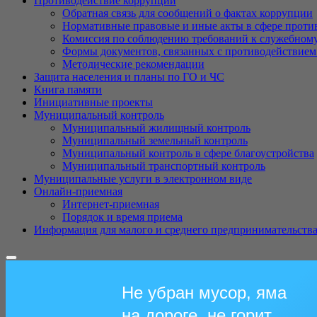
Противодействие коррупции
Обратная связь для сообщений о фактах коррупции
Нормативные правовые и иные акты в сфере проти
Комиссия по соблюдению требований к служебному
Формы документов, связанных с противодействием
Методические рекомендации
Защита населения и планы по ГО и ЧC
Книга памяти
Инициативные проекты
Муниципальный контроль
Муниципальный жилищный контроль
Муниципальный земельный контроль
Муниципальный контроль в сфере благоустройства
Муниципальный транспортный контроль
Муниципальные услуги в электронном виде
Онлайн-приемная
Интернет-приемная
Порядок и время приема
Информация для малого и среднего предпринимательств
Не убран мусор, яма
на дороге, не горит