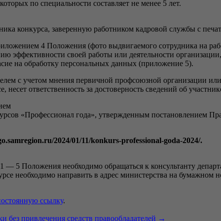
которых по специальности составляет не менее 5 лет.
тника конкурса, заверенную работником кадровой службы с печа
иложением 4 Положения (фото выдвигаемого сотрудника на рабо
ю эффективности своей работы или деятельности организации,
ласие на обработку персональных данных (приложение 5).
елем с учетом мнения первичной профсоюзной организации или 
, несет ответственность за достоверность сведений об участник
ием
урсов «Профессионал года», утвержденным постановлением Прав
go.samregion.ru/2024/01/11/konkurs-professional-goda-2024/.
 1 — 5 Положения необходимо обращаться к консультанту депар
урсе необходимо направить в адрес министерства на бумажном н
постоянную ссылку
.
ки без привлечения средств правообладателей
→