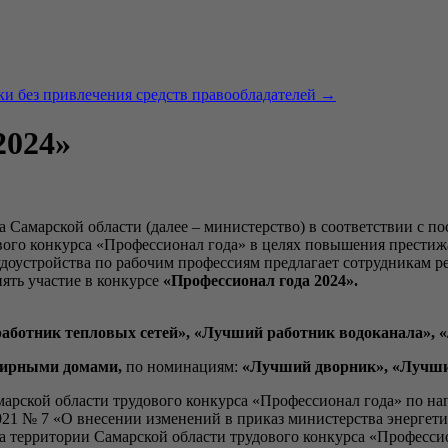
ки без привлечения средств правообладателей
→
2024»
Самарской области (далее – министерство) в соответствии с по
вого конкурса «Профессионал года» в целях повышения престиж
удоустройства по рабочим профессиям предлагает сотрудникам 
ть участие в конкурсе
«Профессионал года 2024».
работник тепловых сетей», «Лучший работник водоканала»,
тирными домами,
по номинациям:
«Лучший дворник», «Лучши
марской области трудового конкурса «Профессионал года» по н
021 № 7 «О внесении изменений в приказ министерства энергет
на территории Самарской области трудового конкурса «Профес