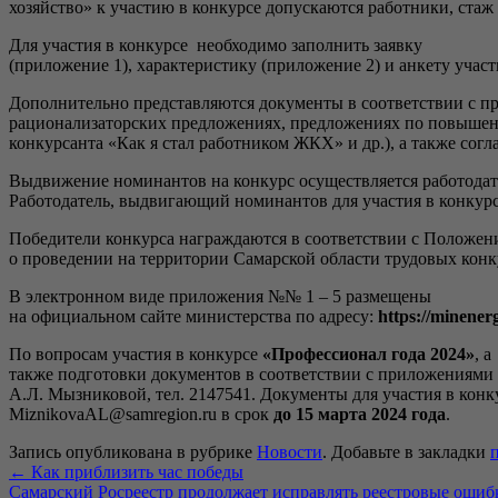
хозяйство» к участию в конкурсе допускаются работники, стаж 
Для участия в конкурсе необходимо заполнить заявку
(приложение 1), характеристику (приложение 2) и анкету учас
Дополнительно представляются документы в соответствии с пр
рационализаторских предложениях, предложениях по повышени
конкурсанта «Как я стал работником ЖКХ» и др.), а также сог
Выдвижение номинантов на конкурс осуществляется работодат
Работодатель, выдвигающий номинантов для участия в конкурсе
Победители конкурса награждаются в соответствии с Положен
о проведении на территории Самарской области трудовых конк
В электронном виде приложения №№ 1 – 5 размещены
на официальном сайте министерства по адресу:
https://minener
По вопросам участия в конкурсе
«Профессионал года 2024»
, а
также подготовки документов в соответствии с приложениями
А.Л. Мызниковой, тел. 2147541. Документы для участия в конк
MiznikovaAL@samregion.ru в срок
до 15 марта 2024 года
.
Запись опубликована в рубрике
Новости
. Добавьте в закладки
←
Как приблизить час победы
Самарский Росреестр продолжает исправлять реестровые ошиб