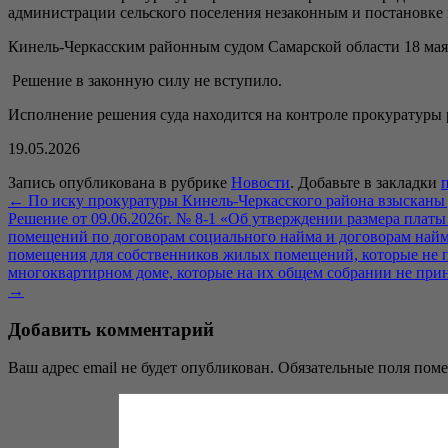
администрации сельского поселения незаконным и постановке 
Кинель-Черкасским районным судом Самарской области 18 мая 
Решение в законную силу не вступило.
Исполнение решения суда находится на контроле прокуратуры 
19.05.2026
Запись опубликована в рубрике
Новости
. Добавьте в закладки
←
По иску прокуратуры Кинель-Черкасского района взысканы д
Решение от 09.06.2026г. № 8-1 «Об утверждении размера плат
помещений по договорам социального найма и договорам най
помещения для собственников жилых помещений, которые не 
многоквартирном доме, которые на их общем собрании не прин
→
Добавить комментарий
Ваш адрес email не будет опубликован.
Обязательные поля пом