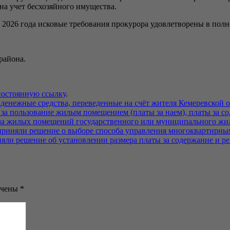
на учет бесхозяйного имущества.
2026 года исковые требования прокурора удовлетворены в полн
района.
постоянную ссылку
.
енежные средства, переведенные на счёт жителя Кемеревской об
ы за пользование жилым помещением (платы за наем), платы за
ма жилых помещений государственного или муниципального жил
приняли решение о выборе способа управления многоквартирны
яли решение об установлении размера платы за содержание и р
ечены
*