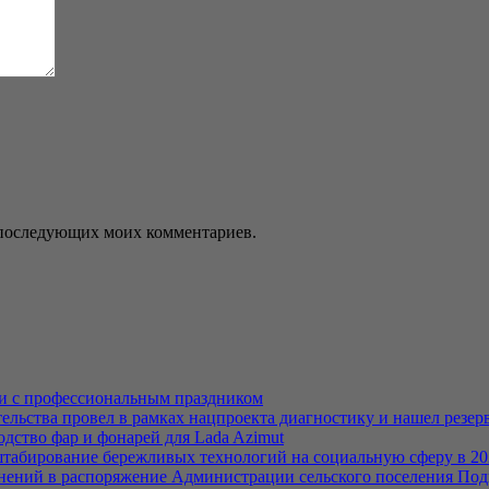
ля последующих моих комментариев.
ли с профессиональным праздником
льства провел в рамках нацпроекта диагностику и нашел резерв
дство фар и фонарей для Lada Azimut
табирование бережливых технологий на социальную сферу в 20
енений в распоряжение Администрации сельского поселения По