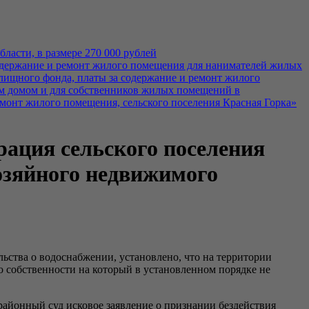
ласти, в размере 270 000 рублей
 содержание и ремонт жилого помещения для нанимателей жилых
ищного фонда, платы за содержание и ремонт жилого
м домом и для собственников жилых помещений в
емонт жилого помещения, сельского поселения Красная Горка»
ация сельского поселения
хозяйного недвижимого
ьства о водоснабжении, установлено, что на территории
 собственности на который в установленном порядке не
районный суд исковое заявление о признании бездействия