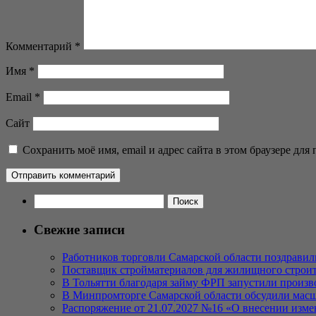
Комментарий
*
Имя
*
Email
*
Сайт
Сохранить моё имя, email и адрес сайта в этом браузере д
Найти:
Свежие записи
Работников торговли Самарской области поздрави
Поставщик стройматериалов для жилищного строите
В Тольятти благодаря займу ФРП запустили произво
В Минпромторге Самарской области обсудили масш
Распоряжение от 21.07.2027 №16 «О внесении изм