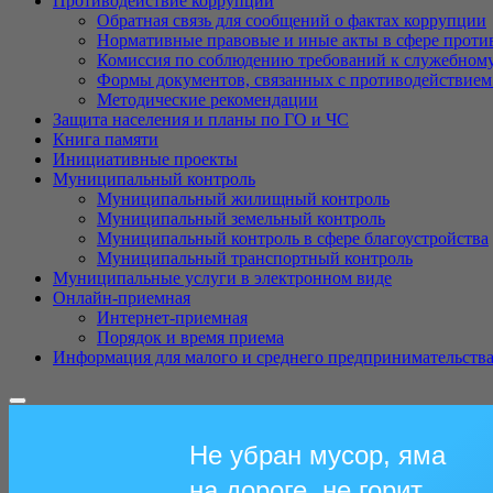
Противодействие коррупции
Обратная связь для сообщений о фактах коррупции
Нормативные правовые и иные акты в сфере проти
Комиссия по соблюдению требований к служебному
Формы документов, связанных с противодействием
Методические рекомендации
Защита населения и планы по ГО и ЧC
Книга памяти
Инициативные проекты
Муниципальный контроль
Муниципальный жилищный контроль
Муниципальный земельный контроль
Муниципальный контроль в сфере благоустройства
Муниципальный транспортный контроль
Муниципальные услуги в электронном виде
Онлайн-приемная
Интернет-приемная
Порядок и время приема
Информация для малого и среднего предпринимательств
Не убран мусор, яма
на дороге, не горит