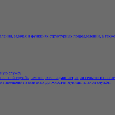
вления, задачах и функциях структурных подразделений, а такж
ьную службу
льной службы, имеющихся в администрации сельского поселе
 на замещение вакантных должностей муниципальной службы