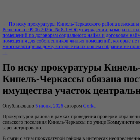
←
По иску прокуратуры Кинель-Черкасского района взысканы д
Решение от 09.06.2026г. № 8-1 «Об утверждении размера плат
помещений по договорам социального найма и договорам най
помещения для собственников жилых помещений, которые не 
многоквартирном доме, которые на их общем собрании не прин
→
По иску прокуратуры Кинель-
Кинель-Черкассы обязана пост
имущества участок центральн
Опубликовано
5 июня, 2026
автором
Gorka
Прокуратурой района в рамках проведения проверки обращения
сельского поселения Кинель-Черкассы по улице Коммунистиче
зарегистрировано.
В связи с этим прокуратурой района в интересах неопределенн