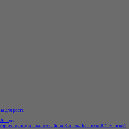
ы для роста
26 году
дгорное муниципального района Кинель-Черкасский Самарской