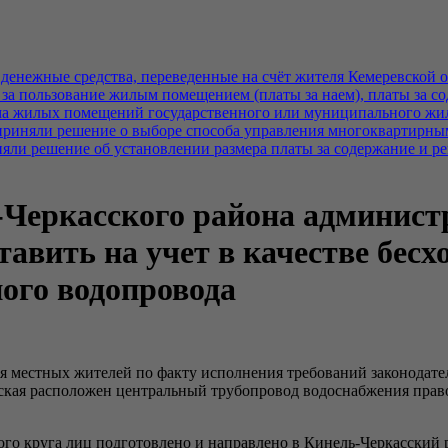
енежные средства, переведенные на счёт жителя Кемеревской об
ы за пользование жилым помещением (платы за наем), платы за
ма жилых помещений государственного или муниципального жил
приняли решение о выборе способа управления многоквартирны
яли решение об установлении размера платы за содержание и р
Черкасского района администр
авить на учет в качестве бес
ого водопровода
 местных жителей по факту исполнения требований законодател
ская расположен центральный трубопровод водоснабжения право
ого круга лиц подготовлено и направлено в Кинель-Черкасский 