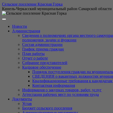
Перейти
Сельское поселение Красная Горка
к
Кинель-Черкасский муниципальный район Самарской области
содержимому
Новости
Администрация
Сведения о полномочиях органа местного самоупра
полномочия, задачи и функции
Состав администрации
График приема граждан
План работы
Отчет о работе
Собрание представителей
Кадровое обеспечение
Порядок поступления граждан на муниципал
СВЕДЕНИЯ о вакантных должностях муниципа
Квалификационные требования к кандидатам
Контактная информация
Информация о закупках товаров, работ, услуг
Аттестация рабочих мест по условиям труда
Документы
Устав
Бюджет сельского поселения
Административные регламенты