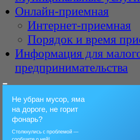
Онлайн-приемная
Интернет-приемная
Порядок и время при
Информация для малого
предпринимательства
Не убран мусор, яма
на дороге, не горит
фонарь?
Столкнулись с проблемой —
сообщите о ней!