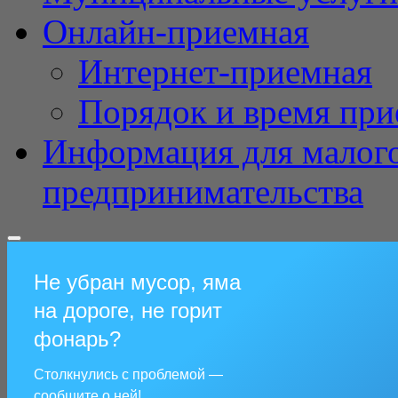
Онлайн-приемная
Интернет-приемная
Порядок и время при
Информация для малого
предпринимательства
Не убран мусор, яма
на дороге, не горит
фонарь?
Столкнулись с проблемой —
сообщите о ней!