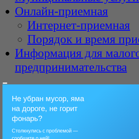
Онлайн-приемная
Интернет-приемная
Порядок и время при
Информация для малого
предпринимательства
Не убран мусор, яма
на дороге, не горит
фонарь?
Столкнулись с проблемой —
сообщите о ней!