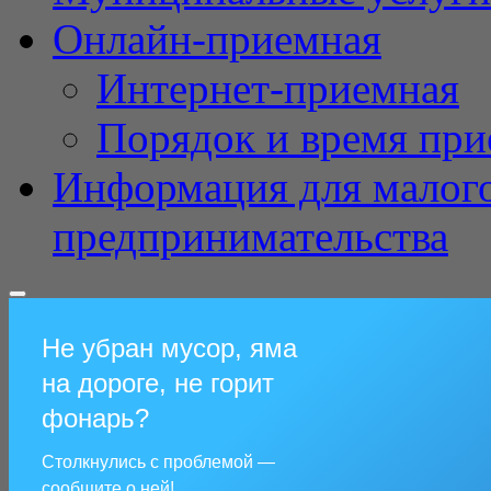
Онлайн-приемная
Интернет-приемная
Порядок и время при
Информация для малого
предпринимательства
Не убран мусор, яма
на дороге, не горит
фонарь?
Столкнулись с проблемой —
сообщите о ней!