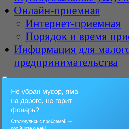
Онлайн-приемная
Интернет-приемная
Порядок и время при
Информация для малого
предпринимательства
Не убран мусор, яма
на дороге, не горит
фонарь?
Столкнулись с проблемой —
сообщите о ней!