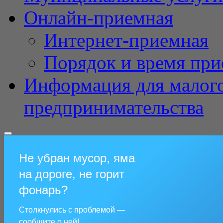
Онлайн-приемная
Интернет-приемная
Порядок и время при
Информация для малого
предпринимательства
Не убран мусор, яма
на дороге, не горит
фонарь?
Столкнулись с проблемой —
сообщите о ней!