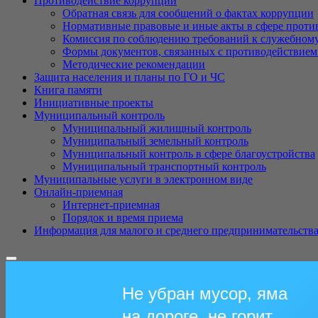
Противодействие коррупции
Обратная связь для сообщений о фактах коррупции
Нормативные правовые и иные акты в сфере проти
Комиссия по соблюдению требований к служебному
Формы документов, связанных с противодействием
Методические рекомендации
Защита населения и планы по ГО и ЧC
Книга памяти
Инициативные проекты
Муниципальный контроль
Муниципальный жилищный контроль
Муниципальный земельный контроль
Муниципальный контроль в сфере благоустройства
Муниципальный транспортный контроль
Муниципальные услуги в электронном виде
Онлайн-приемная
Интернет-приемная
Порядок и время приема
Информация для малого и среднего предпринимательств
Не убран мусор, яма
на дороге, не горит