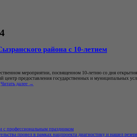
24
ызранского района с 10-летием
ственном мероприятии, посвященном 10-летию со дня открыти
 центр предоставления государственных и муниципальных услу
…
Читать далее
→
ли с профессиональным праздником
льства провел в рамках нацпроекта диагностику и нашел резерв