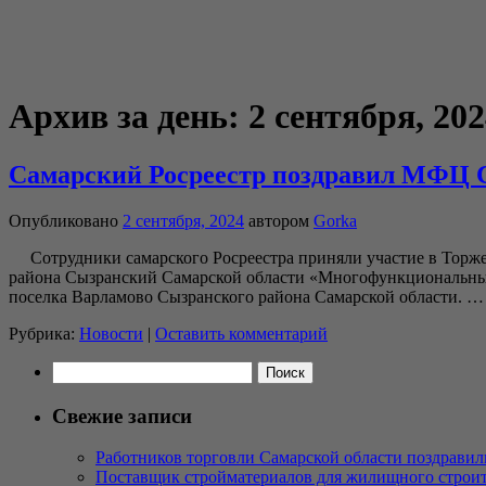
Архив за день:
2 сентября, 20
Самарский Росреестр поздравил МФЦ С
Опубликовано
2 сентября, 2024
автором
Gorka
Сотрудники самарского Росреестра приняли участие в Торже
района Сызранский Самарской области «Многофункциональный
поселка Варламово Сызранского района Самарской области. 
Рубрика:
Новости
|
Оставить комментарий
Найти:
Свежие записи
Работников торговли Самарской области поздрави
Поставщик стройматериалов для жилищного строите