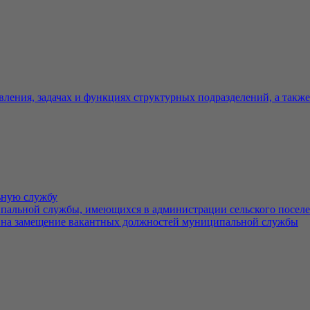
вления, задачах и функциях структурных подразделений, а такж
ьную службу
льной службы, имеющихся в администрации сельского поселе
 на замещение вакантных должностей муниципальной службы