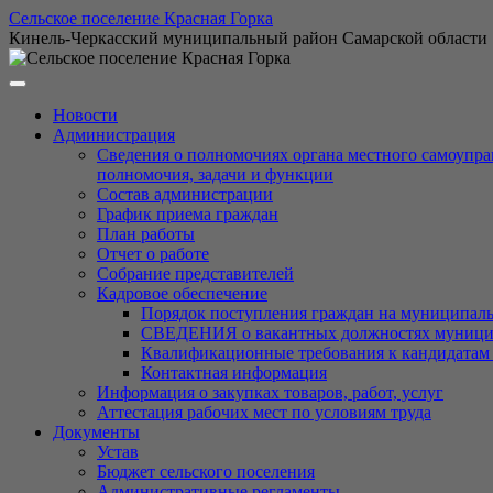
Перейти
Сельское поселение Красная Горка
к
Кинель-Черкасский муниципальный район Самарской области
содержимому
Новости
Администрация
Сведения о полномочиях органа местного самоупра
полномочия, задачи и функции
Состав администрации
График приема граждан
План работы
Отчет о работе
Собрание представителей
Кадровое обеспечение
Порядок поступления граждан на муниципал
СВЕДЕНИЯ о вакантных должностях муниципа
Квалификационные требования к кандидатам
Контактная информация
Информация о закупках товаров, работ, услуг
Аттестация рабочих мест по условиям труда
Документы
Устав
Бюджет сельского поселения
Административные регламенты